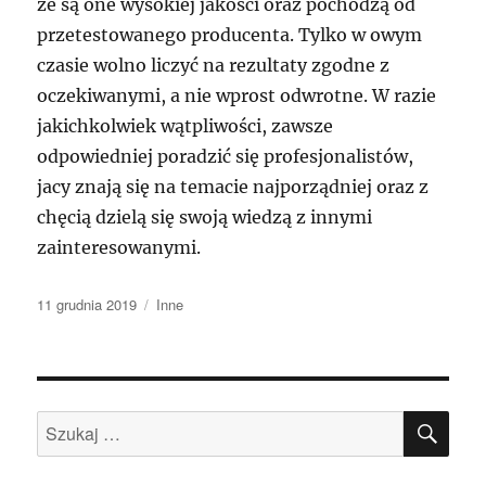
że są one wysokiej jakości oraz pochodzą od
przetestowanego producenta. Tylko w owym
czasie wolno liczyć na rezultaty zgodne z
oczekiwanymi, a nie wprost odwrotne. W razie
jakichkolwiek wątpliwości, zawsze
odpowiedniej poradzić się profesjonalistów,
jacy znają się na temacie najporządniej oraz z
chęcią dzielą się swoją wiedzą z innymi
zainteresowanymi.
Data
Kategorie
11 grudnia 2019
Inne
publikacji
SZU
Szukaj: