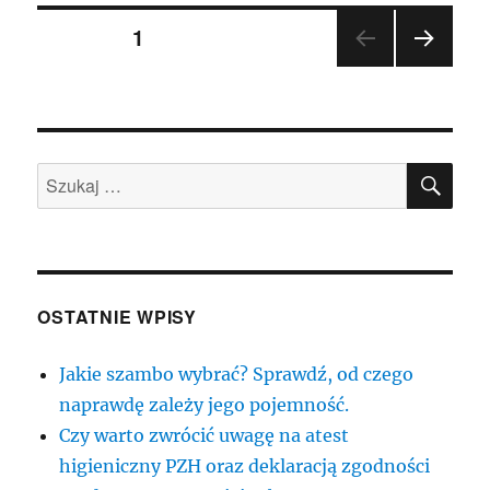
Nawigacja
STRONA
1
NAST
po
ĘPN
A
wpisach
STR
ONA
SZU
Szukaj:
OSTATNIE WPISY
Jakie szambo wybrać? Sprawdź, od czego
naprawdę zależy jego pojemność.
Czy warto zwrócić uwagę na atest
higieniczny PZH oraz deklaracją zgodności