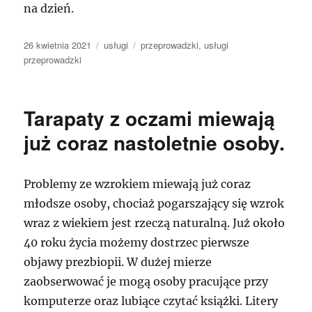
na dzień.
Data
Kategorie
Tagi
26 kwietnia 2021
usługi
przeprowadzki
,
usługi
publikacji
przeprowadzki
Tarapaty z oczami miewają
już coraz nastoletnie osoby.
Problemy ze wzrokiem miewają już coraz
młodsze osoby, chociaż pogarszający się wzrok
wraz z wiekiem jest rzeczą naturalną. Już około
40 roku życia możemy dostrzec pierwsze
objawy prezbiopii. W dużej mierze
zaobserwować je mogą osoby pracujące przy
komputerze oraz lubiące czytać książki. Litery