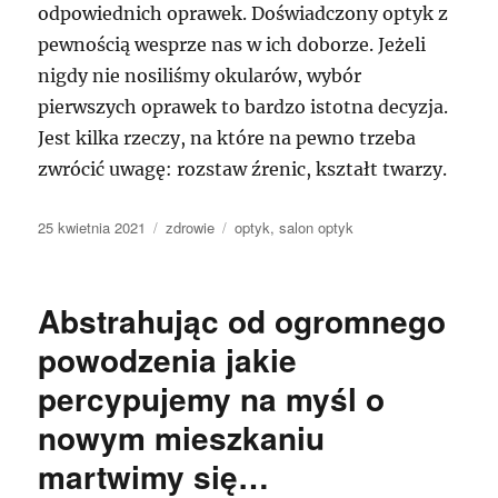
odpowiednich oprawek. Doświadczony optyk z
pewnością wesprze nas w ich doborze. Jeżeli
nigdy nie nosiliśmy okularów, wybór
pierwszych oprawek to bardzo istotna decyzja.
Jest kilka rzeczy, na które na pewno trzeba
zwrócić uwagę: rozstaw źrenic, kształt twarzy.
Data
Kategorie
Tagi
25 kwietnia 2021
zdrowie
optyk
,
salon optyk
publikacji
Abstrahując od ogromnego
powodzenia jakie
percypujemy na myśl o
nowym mieszkaniu
martwimy się…