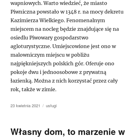
wapniowych. Warto wiedzieć, że miasto
Piwniczna powstało w 1348 r. na mocy dekretu
Kazimierza Wielkiego. Fenomenalnym
miejscem na nocleg będzie znajdujące się na
osiedlu Piwowary gospodarstwo
agloturystyczne. Umiejscowione jest ono w
malowniczym miejscu w pobliżu
najpiękniejszych polskich gór. Oferuje ono
pokoje dwu i jednoosobowe z prywatną
łazienką. Można z nich korzystać przez cały
rok, także w zimie.
Data
Kategorie
23 kwietnia 2021
usługi
publikacji
Własny dom, to marzenie w