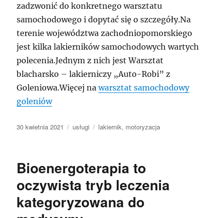
zadzwonić do konkretnego warsztatu
samochodowego i dopytać się o szczegóły.Na
terenie województwa zachodniopomorskiego
jest kilka lakierników samochodowych wartych
polecenia.Jednym z nich jest Warsztat
blacharsko – lakierniczy „Auto-Robi” z
Goleniowa.Więcej na
warsztat samochodowy
goleniów
Data
Kategorie
Tagi
30 kwietnia 2021
usługi
lakiernik
,
motoryzacja
publikacji
Bioenergoterapia to
oczywista tryb leczenia
kategoryzowana do