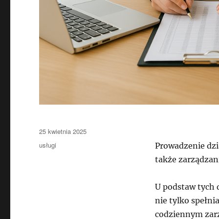
Data
25 kwietnia 2025
publikacji
Kategorie
usługi
Prowadzenie dzia
także zarządzani
U podstaw tych d
nie tylko spełni
codziennym zarz