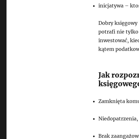
inicjatywa – ktoś
Dobry księgowy t
potrafi nie tylk
inwestować, kied
kątem podatko
Jak rozpozn
księgoweg
Zamknięta komu
Niedopatrzenia,
Brak zaangażow