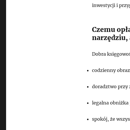
inwestycji i prz
Czemu opła
narzędziu, 
Dobra księgowoś
codzienny obraz 
doradztwo przy 
legalna obniżka
spokój, że wszys