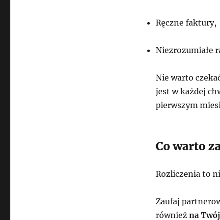
Ręczne faktury,
Niezrozumiałe r
Nie warto czeka
jest w każdej ch
pierwszym miesi
Co warto z
Rozliczenia to n
Zaufaj partnerow
również
na Twój