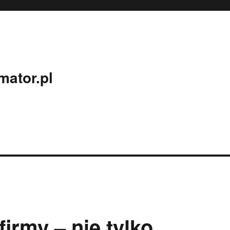
mator.pl
irmy – nie tylko