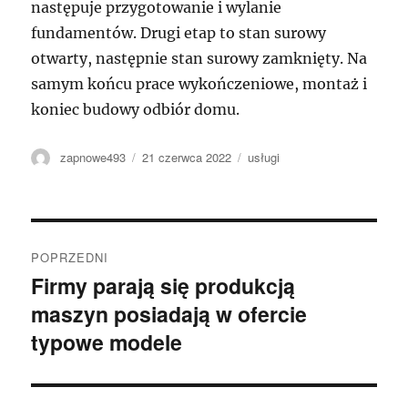
następuje przygotowanie i wylanie
fundamentów. Drugi etap to stan surowy
otwarty, następnie stan surowy zamknięty. Na
samym końcu prace wykończeniowe, montaż i
koniec budowy odbiór domu.
Autor
Data
Kategorie
zapnowe493
21 czerwca 2022
usługi
publikacji
Nawigacja
POPRZEDNI
wpisu
Firmy parają się produkcją
Poprzedni
maszyn posiadają w ofercie
wpis:
typowe modele